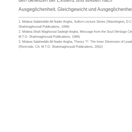
den Gesetzen der Existenz und streben nach
Ausgeglichenheit. Gleichgewicht und Ausgeglichenhei
gewährleisten Stabilität und resultieren aus einem sta
1. Molana Salaheddin Ali Nader Angha, Sufism Lecture Series (Washington, D.C
Shahmaghsoudi Publications, 1996)
unveränderlichen Zentrum. 1
2. Molana Shah Maghsoud Sadegh Angha, Message from the Soul (Verdugo Cit
M.T.O. Shahmaghsoudi Publications, 1986)
3. Molana Salaheddin Ali Nader Angha, Theory “I”: The Inner Dimension of Lead
„Wir haben doch unsere Gesandten mit den klaren Be
(Riverside, CA: M.T.O. Shahmaghsoudi Publications, 2002)
geschickt und die Schrift und die Waage mit ihnen
herabkommen lassen, damit die Menschen für Gerecht
üben möchten.”
Heiliger Koran (57:25)
Hazrat Salaheddin Ali Nader Angha, Pir Oveyssi, lehrt
jeder Mensch eine wahre und allumfassende Einheit d
Existenz ist, und daher die Quelle des Gleichgewichts
Harmonie in ihm selbst liegt. Die Entdeckung des „Ichs
ihm ein beständiges Maß (Mizan), wodurch er Extrem