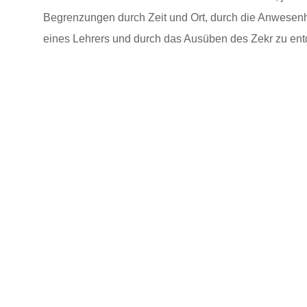
Begrenzungen durch Zeit und Ort, durch die Anwesenh
eines Lehrers und durch das Ausüben des Zekr zu ent
Die Verhaltensregeln im Khaneghah
In einem Khaneghah gelten eigene Regeln und Geset
Soziale Normen und festgelegte gesellschaftliche
Gewohnheiten haben im Khaneghah keinen Wert. Die
der äußeren Welt verlieren ihre Begehrenswertigkeit
verglichen mit der Reinheit und Anziehung des Khane
Im Khaneghah angekommen, zieht man die Schuhe a
lässt sie draußen vor der Tür. Damit zeigt man, dass m
irdischen Besitztümer und Bindungen hinter sich lässt.
Khaneghah widmet man sich in vollkommener Konzent